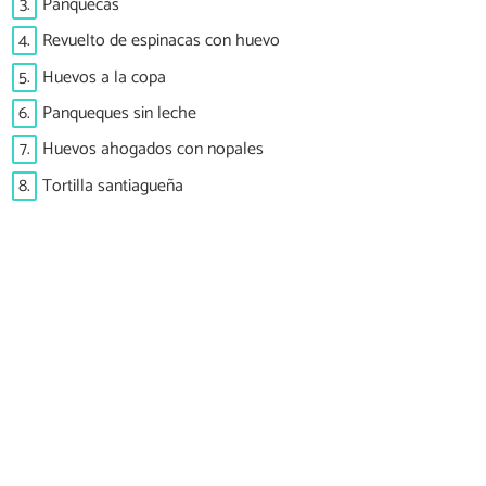
3.
Panquecas
4.
Revuelto de espinacas con huevo
5.
Huevos a la copa
6.
Panqueques sin leche
7.
Huevos ahogados con nopales
8.
Tortilla santiagueña