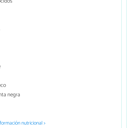
ocidos
s
e
eco
nta negra
formación nutricional >