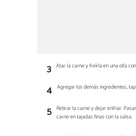
3
Atar la carne y freírla en una olla co
4
Agregar los demás ingredientes, tapa
5
Retirar la carne y dejar enfriar. Pasa
carne en tajadas finas con la salsa.