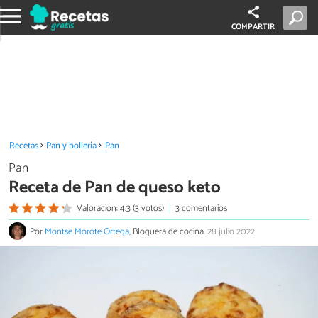
COMPARTIR
Recetas
Pan y bollería
Pan
Pan
Receta de Pan de queso keto
Valoración: 4.3 (3 votos)
3 comentarios
Por
Montse Morote Ortega
, Bloguera de cocina.
28 julio 2022