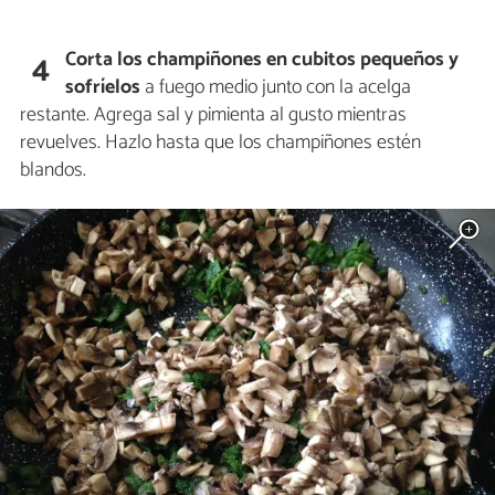
Corta los champiñones en cubitos pequeños y
4
sofríelos
a fuego medio junto con la acelga
restante. Agrega sal y pimienta al gusto mientras
revuelves. Hazlo hasta que los champiñones estén
blandos.