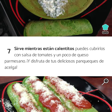
Sirve mientras están calentitos
puedes cubrirlos
7
con salsa de tomates y un poco de queso
parmesano. ¡Y disfruta de tus deliciosos panqueques de
acelga!