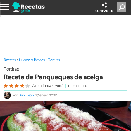
COMPARTIR
Recetas
Huevos y lácteos
Tortitas
Tortitas
Receta de Panqueques de acelga
Valoración: 4 (1 voto)
1 comentario
Por
Dani León
.
27 enero 2020