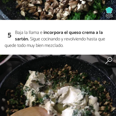
Baja la llama e
incorpora el queso crema a la
5
sartén.
Sigue cocinando y revolviendo hasta que
quede todo muy bien mezclado.