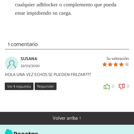
cualquier adblocker o complemento que pueda
estar impidiendo su carga.
1 comentario
SUSANA
Su valoración:
22/03/2020
HOLA UNA VEZ ECHOS SE PUEDEN FREZAR???
Ver
1
respuesta
Responder
0
0
Dani León
25/03/2020
Hola Susana, puedes congelarlos sin ningún problema.
Volver arriba ↑
0
0