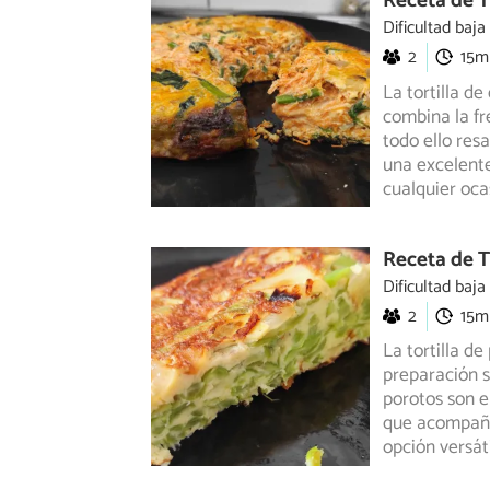
Receta de T
Dificultad baja
2
15m
La tortilla de
combina la fr
todo ello res
una excelente
cualquier oca
Receta de T
Dificultad baja
2
15m
La tortilla d
preparación s
porotos
son e
que acompaña 
opción versát