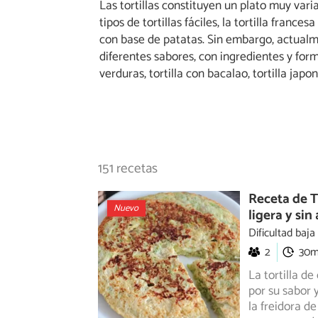
Las tortillas constituyen un plato muy var
tipos de tortillas fáciles, la tortilla franc
con base de patatas. Sin embargo, actualm
diferentes sabores, con ingredientes y forma
verduras, tortilla con bacalao, tortilla japon
151 recetas
Receta de To
Nuevo
ligera y sin
Dificultad baja
2
30
La tortilla d
por su sabor 
la freidora d