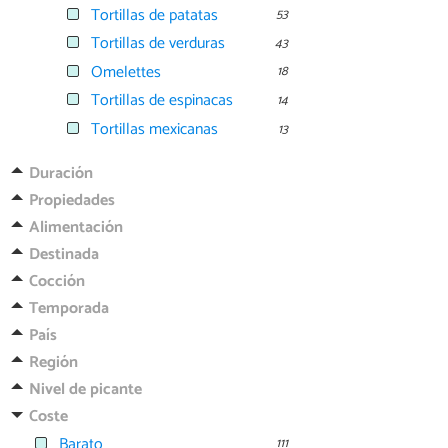
Tortillas de patatas
53
Tortillas de verduras
43
Omelettes
18
Tortillas de espinacas
14
Tortillas mexicanas
13
Duración
Propiedades
Alimentación
Destinada
Cocción
Temporada
País
Región
Nivel de picante
Coste
Barato
111