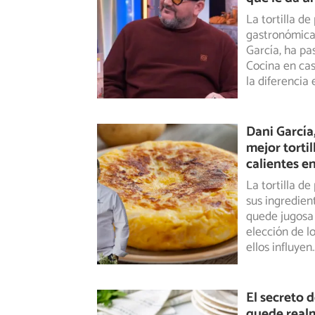
La tortilla d
gastronómica 
García,
ha pas
Cocina en cas
la diferencia
Dani García,
mejor torti
calientes e
La tortilla d
sus ingredient
quede jugosa 
elección de l
ellos influyen
.
El secreto d
quede realm