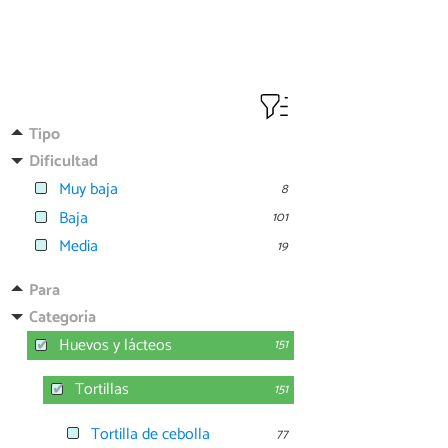
Tipo
Dificultad
Muy baja
8
Baja
101
Media
19
Para
Categoría
Huevos y lácteos
151
Tortillas
151
Tortilla de cebolla
77