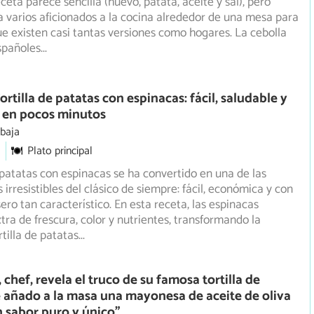
ceta parece sencilla (huevo, patata, aceite y sal), pero
a varios aficionados a la cocina alrededor de una mesa para
 existen casi tantas versiones como hogares. La cebolla
españoles
...
rtilla de patatas con espinacas: fácil, saludable y
 en pocos minutos
 baja
Plato principal
e patatas con espinacas se ha convertido en una de las
irresistibles del clásico de siempre: fácil, económica y con
ero tan característico. En esta receta, las espinacas
tra de frescura, color y nutrientes, transformando la
rtilla de patatas
...
 chef, revela el truco de su famosa tortilla de
e añado a la masa una mayonesa de aceite de oliva
n sabor puro y único"