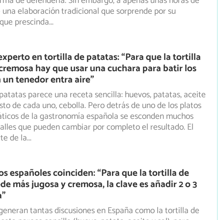
orma de defenderla. Sin embargo, a apenas unas horas de
 una elaboración tradicional que sorprende por su
nque prescinda
...
experto en tortilla de patatas: “Para que la tortilla
remosa hay que usar una cuchara para batir los
 un tenedor entra aire”
 patatas parece una receta sencilla: huevos, patatas, aceite
usto de cada uno, cebolla. Pero detrás de uno de los
platos
icos de la gastronomía española se esconden muchos
lles que pueden cambiar por completo el resultado. El
te de la
...
os españoles coinciden: “Para que la tortilla de
de más jugosa y cremosa, la clave es añadir 2 o 3
a”
generan tantas discusiones en España como la tortilla de