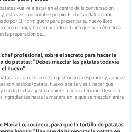
e patatas vuelve a estar en el centro de la conversación
y, esta vez, con nombre propio. El chef andaluz Dani
ado por El Hormiguero para presentar su nuevo libro
a como Dani, y ha compartido el truco que para él marca
 en la preparación de
...
 chef profesional, sobre el secreto para hacer la
lla de patatas: "Debes mezclar las patatas todavía
n el huevo"
e patatas es un clásico de la gastronomía española y, aunque
es son básicos (patata, huevo, aceite y sal), hacer
que
y con la textura justa requiere mucha atención. Desde la
os ingredientes hasta la manera en la que se mezclan entre
..
e María Lo, cocinera, para que la tortilla de patatas
ente jugosa: "Hay que dejar reposar la patata en