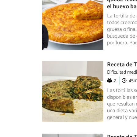
el huevo ba
La tortilla d
todos creemos
gruesa o fina.
búsqueda de e
por fuera. Pa
Receta de T
Dificultad med
2
45
Las tortillas
disponibles e
que resultan 
una dieta var
general y nue