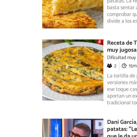
patatas. La re
basta sentar 
comprobar que
divide a los 
Receta de To
muy jugosa
Dificultad muy
2
15m
La tortilla d
versiones más 
ese toque cas
aportan un ex
tradicional to
Dani García,
patatas: "L
que le da u