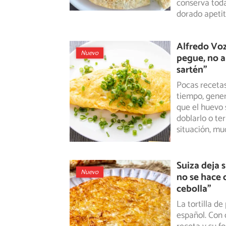
conserva toda
dorado apetit
Alfredo Voz
Nuevo
pegue, no a
sartén”
Pocas recetas
tiempo, gene
que el huevo 
doblarlo o te
situación, m
Suiza deja s
Nuevo
no se hace 
cebolla”
La tortilla d
español. Con 