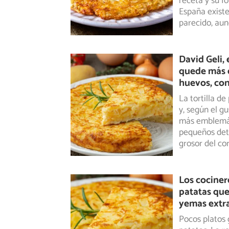
receta y su f
España existe
parecido, au
David Geli, 
quede más c
huevos, con
La tortilla de
y, según el g
más emblemát
pequeños deta
grosor del cor
Los cociner
patatas que
yemas extr
Pocos platos 