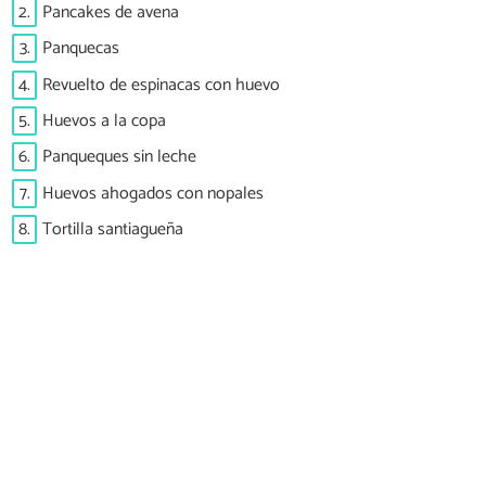
2.
Pancakes de avena
3.
Panquecas
4.
Revuelto de espinacas con huevo
5.
Huevos a la copa
6.
Panqueques sin leche
7.
Huevos ahogados con nopales
8.
Tortilla santiagueña