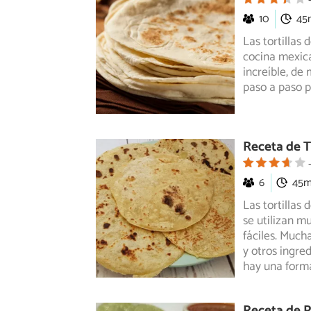
10
45
Las tortillas
cocina mexica
increíble,
de m
paso a paso p
Receta de T
6
45
Las tortillas 
se utilizan m
fáciles. Mucha
y otros ingre
hay una form
Receta de P