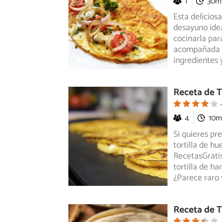
1
30m
Esta deliciosa
desayuno ide
cocinarla
para
acompañada d
ingredientes 
Receta de T
4
10m
Si quieres pr
tortilla de hu
RecetasGratis
tortilla de h
¿Parece raro
Receta de T