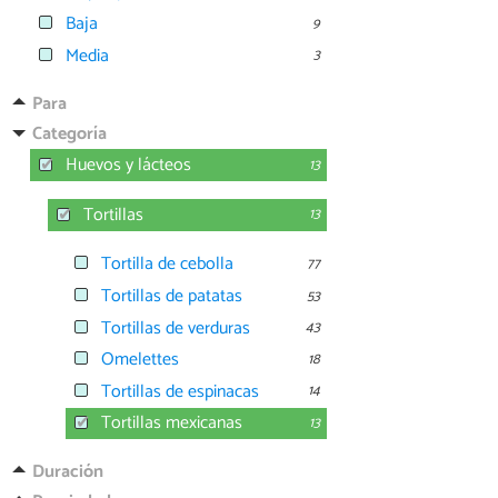
Baja
9
Media
3
Para
Categoría
Huevos y lácteos
13
Tortillas
13
Tortilla de cebolla
77
Tortillas de patatas
53
Tortillas de verduras
43
Omelettes
18
Tortillas de espinacas
14
Tortillas mexicanas
13
Duración