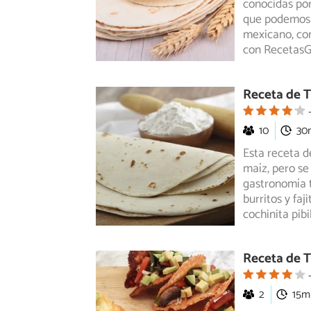
conocidas por
que podemos p
mexicano, com
con RecetasGr
Receta de T
10
30
Esta receta de
maíz, pero se
gastronomía
burritos y fa
cochinita pibi
Receta de T
2
15m