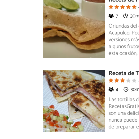
7
30
Oriundas del 
Acapulco. Pod
versiones má
algunos fruto
ésta ocasión,
Receta de T
4
30
Las tortillas
RecetasGratis
son
una delic
nunca puede f
de preparar e