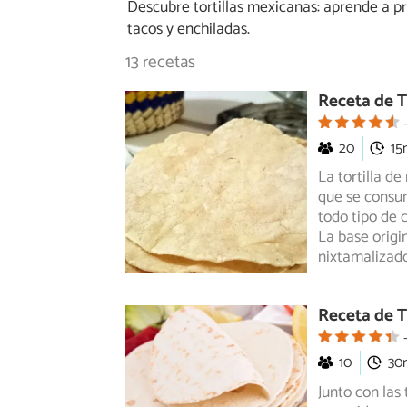
Descubre tortillas mexicanas: aprende a prep
tacos y enchiladas.
13 recetas
Receta de T
20
15
La tortilla d
que se consum
todo
tipo de 
La base origi
nixtamalizado
Receta de T
10
30
Junto con las 