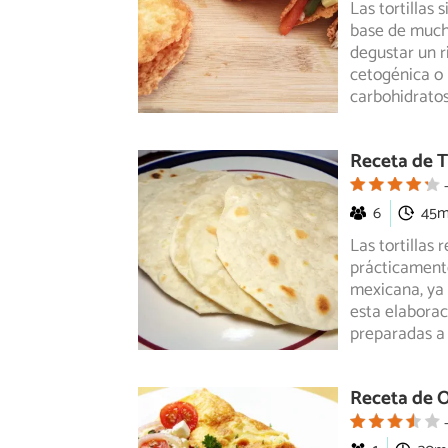
Las tortillas
base de mucho
degustar un r
cetogénica o 
carbohidratos
Receta de T
6
45
Las tortillas
prácticamente
mexicana, ya
esta elaboraci
preparadas a
Receta de 