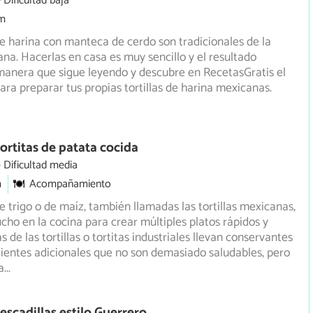
Dificultad baja
m
 de harina con manteca de cerdo son tradicionales de la
na. Hacerlas en casa es muy sencillo y el resultado
anera que sigue leyendo y descubre en RecetasGratis el
ara preparar tus propias tortillas de harina mexicanas.
ortitas de patata cocida
Dificultad media
m
Acompañamiento
de trigo o de maíz, también llamadas las tortillas mexicanas,
ucho en la cocina para crear múltiples platos rápidos
y
s de las tortillas o tortitas industriales llevan conservantes
dientes adicionales que no son demasiado saludables, pero
a
...
escadillas estilo Guerrero