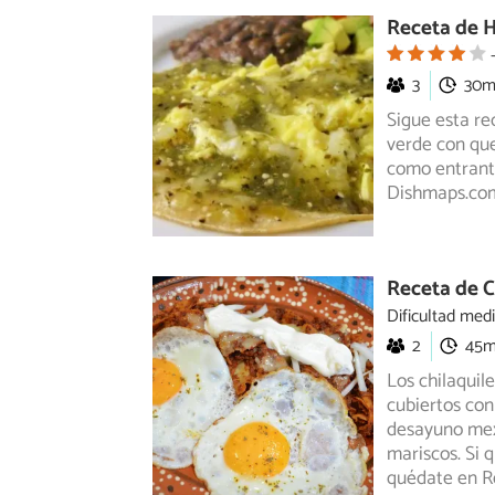
Receta de H
3
30
Sigue esta re
verde con que
como entrante
Dishmaps.co
Receta de C
Dificultad med
2
45
Los chilaquil
cubiertos con
desayuno
mex
mariscos. Si 
quédate en Re