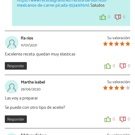
https://www.recetasgratis.net/receta-de-burritos-
mexicanos-de-carne-picada-55349.html
. Saludos
0
0
fla rios
Su valoración:
11/01/2021
Excelente receta. quedan muy elasticas
Responder
0
0
Martha isabel
Su valoración:
29/06/2020
Las voy a preparar
Se puede con otro tipo de aceite?
Responder
0
0