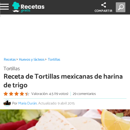
COMPARTIR
Recetas
Huevos y lácteos
Tortillas
Tortillas
Receta de Tortillas mexicanas de harina
de trigo
Valoración: 4.5 (19 votos)
29 comentarios
Por
Maria Durán
.
Actualizado: 9 abril 2015