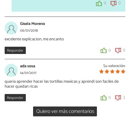
0
0
Gisela Moreno
06/01/2018
excelente explicacion, me encanto
Responder
0
0
ada sosa
Su valoración:
14/01/2017
queria aprender hacer las tortillas mexicas y aprendi son faciles de
hacer quedan ricas
Responder
0
1
Quiero ver más comentarios