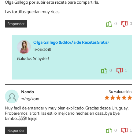
Olga Gallego por subir esta receta para compartirla.
Las tortillas quedan muy ricas.
Responder
0
0
Olga Gallego (Editor/a de RecetasGratis)
11/06/2018
¡Saludos Snayder!
0
1
Nando
Su valoración:
21/05/2018
Muy facil de entender y muy bien explicado. Gracias desde Uruguay.
Probaremos la tortillas estilo mejicano hechas en casa...bye bye
bimbo...$$$!!! Jejeje
Responder
0
1