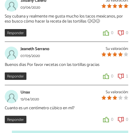
Sildany Calero
Su valoración:
03/06/2020
Soy cubana y realmente me gusta mucho los tacos mexicanos, por
eso busco cómo hacer la receta de las tortillas 🥴🥴🥴
Responder
0
0
Jeaneth Serrano
Su valoración:
07/05/2020
Buenos dias Por favor rwcetas con las tortillas gracias
Responder
0
1
Unax
Su valoración:
13/04/2020
Cuanto es un centímetro cúbico en ml?
Responder
0
0