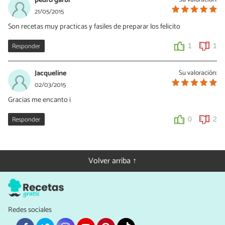
21/05/2015
Son recetas muy practicas y fasiles de preparar los felicito
Responder
1
1
Jacqueline
Su valoración:
02/03/2015
Gracias me encanto i
Responder
0
2
Volver arriba ↑
Redes sociales