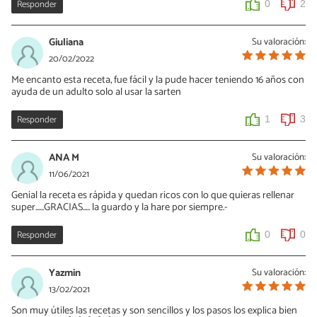
Responder
0
2
Giuliana
Su valoración:
20/02/2022
Me encanto esta receta, fue fácil y la pude hacer teniendo 16 años con
ayuda de un adulto solo al usar la sarten
Responder
1
3
ANA M
Su valoración:
11/06/2021
Genial la receta es rápida y quedan ricos con lo que quieras rellenar
super......GRACIAS..... la guardo y la hare por siempre.-
Responder
0
0
Yazmin
Su valoración:
13/02/2021
Son muy útiles las recetas y son sencillos y los pasos los explica bien