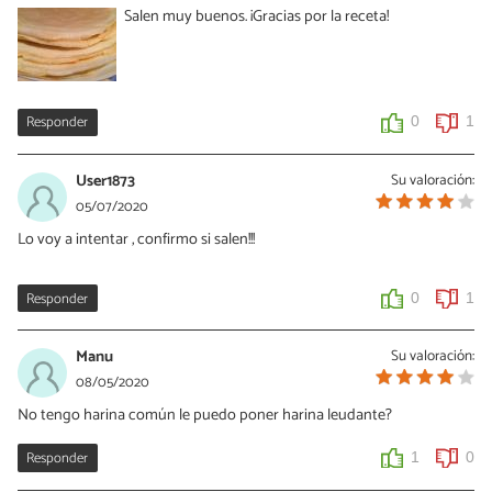
Salen muy buenos. ¡Gracias por la receta!
Responder
0
1
User1873
Su valoración:
05/07/2020
Lo voy a intentar , confirmo si salen!!!
Responder
0
1
Manu
Su valoración:
08/05/2020
No tengo harina común le puedo poner harina leudante?
Responder
1
0