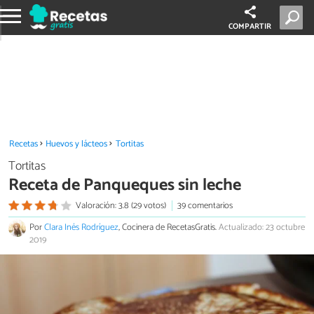
COMPARTIR
Recetas
Huevos y lácteos
Tortitas
Tortitas
Receta de Panqueques sin leche
Valoración: 3.8 (29 votos)
39 comentarios
Por
Clara Inés Rodríguez
, Cocinera de RecetasGratis.
Actualizado: 23 octubre
2019