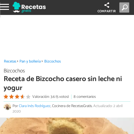
COMPARTIR
Recetas
Pan y bollería
Bizcochos
Bizcochos
Receta de Bizcocho casero sin leche ni
yogur
Valoración: 3.6 (5 votos)
8 comentarios
Por
Clara Inés Rodríguez
, Cocinera de RecetasGratis.
Actualizado: 2 abril
2020