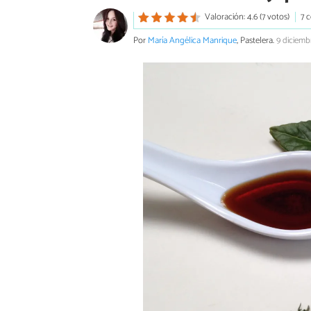
Valoración: 4.6 (7 votos)
7 
Por
María Angélica Manrique
, Pastelera.
9 diciemb