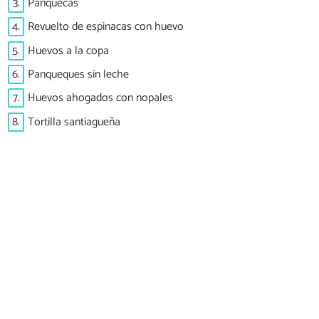
3.
Panquecas
4.
Revuelto de espinacas con huevo
5.
Huevos a la copa
6.
Panqueques sin leche
7.
Huevos ahogados con nopales
8.
Tortilla santiagueña