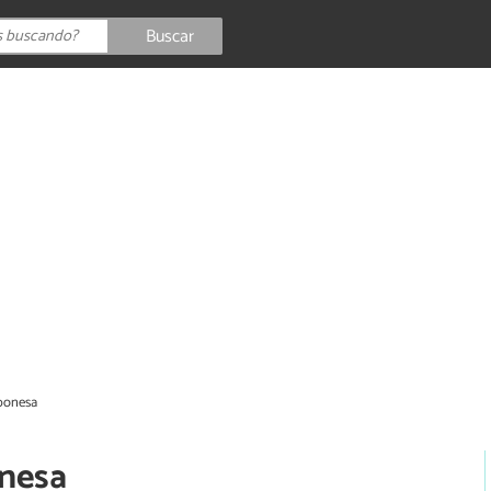
Buscar
aponesa
onesa