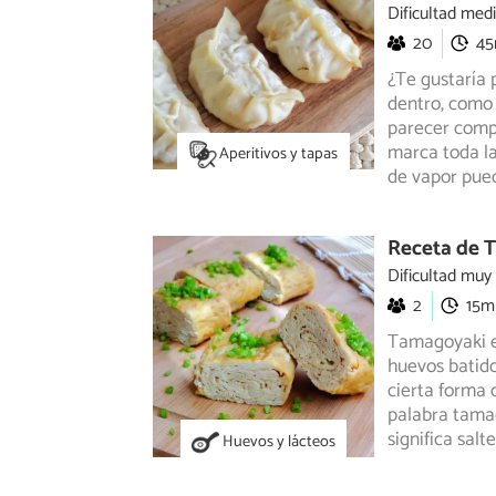
Dificultad med
20
4
¿Te gustaría 
dentro, como 
parecer compl
marca toda la
Aperitivos y tapas
de vapor pue
Receta de T
Dificultad muy
2
15m
Tamagoyaki es
huevos batido
cierta
forma q
palabra tamag
significa salt
Huevos y lácteos