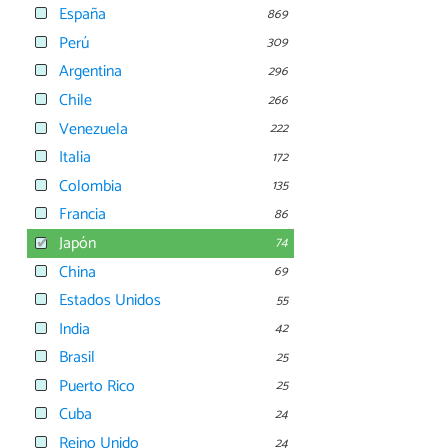
España
869
Perú
309
Argentina
296
Chile
266
Venezuela
222
Italia
172
Colombia
135
Francia
86
Japón
74
China
69
Estados Unidos
55
India
42
Brasil
25
Puerto Rico
25
Cuba
24
Reino Unido
24