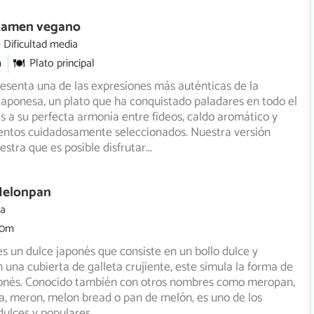
Ramen vegano
Dificultad media
m
Plato principal
esenta una de las expresiones más auténticas de la
aponesa, un plato que ha conquistado paladares en todo el
s a su perfecta armonía entre fideos, caldo aromático y
tos cuidadosamente seleccionados. Nuestra versión
tra que es posible disfrutar
...
Melonpan
ia
30m
s un dulce japonés que consiste en un bollo dulce y
 una cubierta de galleta crujiente, este simula la forma de
nés. Conocido también con otros nombres como meropan,
, meron, melon bread o pan de melón, es uno de los
 dulces y populares
...