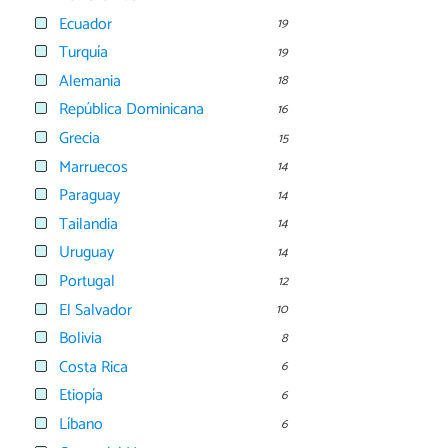
Ecuador
19
Turquía
19
Alemania
18
República Dominicana
16
Grecia
15
Marruecos
14
Paraguay
14
Tailandia
14
Uruguay
14
Portugal
12
El Salvador
10
Bolivia
8
Costa Rica
6
Etiopía
6
Líbano
6