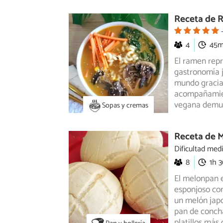
Receta de 
4
45
El ramen repr
gastronomía j
mundo
gracia
acompañamien
vegana demues
Sopas y cremas
Receta de 
Dificultad med
8
1h 
El melonpan e
esponjoso con
un
melón japo
pan de concha
platillos más