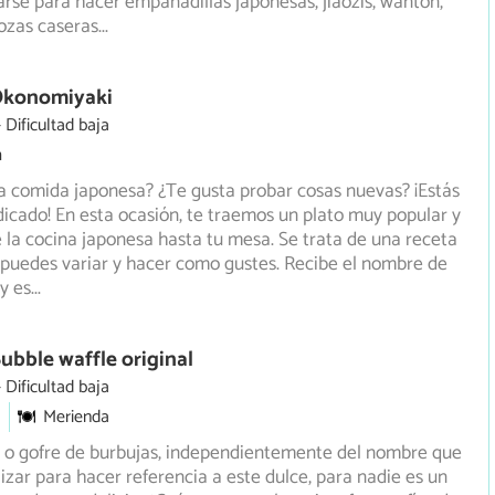
se para hacer empanadillas japonesas, jiaozis, wantón,
ozas caseras
...
Okonomiyaki
Dificultad baja
m
la comida japonesa? ¿Te gusta probar cosas nuevas? ¡Estás
ndicado! En esta ocasión, te traemos un plato muy popular
y
e la cocina japonesa hasta tu mesa. Se trata de una receta
 puedes variar y hacer como gustes. Recibe el nombre de
y es
...
ubble waffle original
Dificultad baja
Merienda
e o gofre de burbujas, independientemente del nombre que
izar para hacer referencia a este dulce, para nadie es un