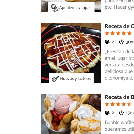
puede emplear
etc. Hacer gy
Aperitivos y tapas
Receta de 
2
30
¿Eres fan de 
en el lugar i
versátil desd
deliciosa que
okonomiyaki, 
Huevos y lácteos
Receta de B
2
15m
Bubble waffl
queramos util