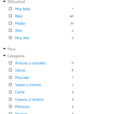
Dificultad
Muy baja
1
Baja
46
Media
22
Alta
3
Muy alta
2
Para
Categoría
Arroces y cereales
11
Salsas
8
Pescado
7
Sopas y cremas
7
Carne
5
Huevos y lácteos
5
Mariscos
5
5