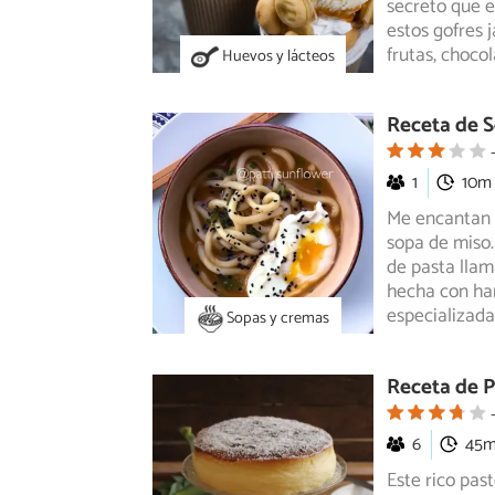
secreto que e
estos gofres 
frutas, choco
Huevos y lácteos
Receta de S
1
10m
Me encantan l
sopa de miso.
de pasta llam
hecha con har
especializada
Sopas y cremas
Receta de P
6
45
Este rico pas