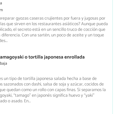
ia
5m
preparar gyozas caseras crujientes por fuera y jugosas por
las que sirven en los restaurantes asiáticos? Aunque pueda
icado, el secreto está en un sencillo truco de cocción que
 diferencia. Con una sartén, un poco de aceite y un toque
des
...
amagoyaki o tortilla japonesa enrollada
 baja
 un tipo de tortilla japonesa salada hecha a base de
s sazonados con dashi, salsa de soja y azúcar, cocidos de
ue quedan como un rollo con capas finas. Si separamos la
oyaki, “tamago” en japonés significa huevo y “yaki”
eado o asado. En
...