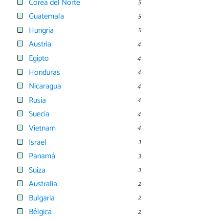
Corea del Norte
5
Guatemala
5
Hungría
5
Austria
4
Egipto
4
Honduras
4
Nicaragua
4
Rusia
4
Suecia
4
Vietnam
4
Israel
3
Panamá
3
Suiza
3
Australia
2
Bulgaria
2
Bélgica
2