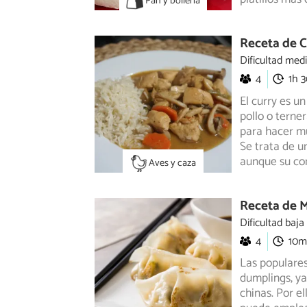
Pan y bollería
Receta de C
Dificultad med
4
1h 
El curry es u
pollo o terner
para hacer mu
Se trata de u
aunque su co
Aves y caza
Receta de 
Dificultad baja
4
10m
Las populares
dumplings, ya
chinas. Por 