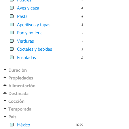
Postres
Aves y caza
4
Pasta
4
Aperitivos y tapas
3
Pan y bollería
3
Verduras
3
Cócteles y bebidas
2
Ensaladas
2
Duración
Propiedades
Alimentación
Destinada
Cocción
Temporada
País
México
1.039