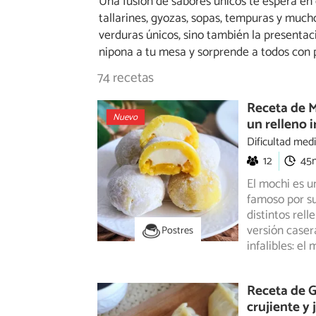
Una fusión de sabores únicos te espera en 
tallarines, gyozas, sopas, tempuras y much
verduras únicos, sino también la presentac
nipona a tu mesa y sorprende a todos con p
74 recetas
Receta de M
Nuevo
un relleno i
Dificultad med
12
45
El mochi es u
famoso por su
distintos
rell
versión caser
Postres
infalibles: el
Receta de G
crujiente y