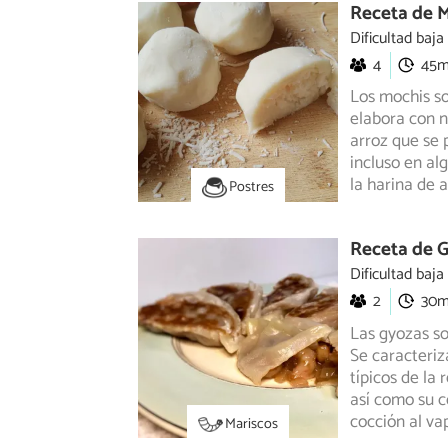
Receta de 
Dificultad baja
4
45
Los mochis so
elabora con n
arroz
que se p
incluso en al
la harina de 
Postres
Receta de G
Dificultad baja
2
30
Las gyozas so
Se caracteriz
típicos de la
así como su c
cocción al vap
Mariscos