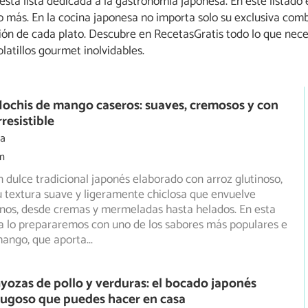
esta lista dedicada a la gastronomía japonesa. En este listado
o más. En la cocina japonesa no importa solo su exclusiva com
ión de cada plato. Descubre en RecetasGratis todo lo que neces
latillos gourmet inolvidables.
ochis de mango caseros: suaves, cremosos y con
rresistible
ia
m
n dulce tradicional japonés elaborado con arroz glutinoso,
 textura suave y ligeramente chiclosa que envuelve
enos, desde cremas y mermeladas hasta helados. En esta
a lo prepararemos con uno de los sabores más populares e
 mango, que aporta
...
yozas de pollo y verduras: el bocado japonés
 jugoso que puedes hacer en casa