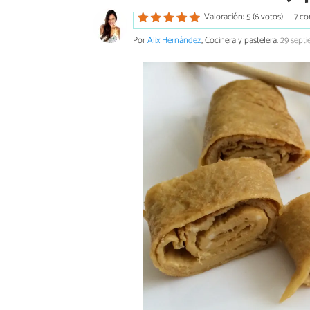
Valoración: 5 (6 votos)
7 co
Por
Alix Hernández
, Cocinera y pastelera.
29 sept