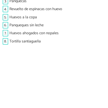
3.
Panquecas
4.
Revuelto de espinacas con huevo
5.
Huevos a la copa
6.
Panqueques sin leche
7.
Huevos ahogados con nopales
8.
Tortilla santiagueña