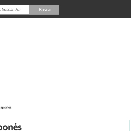
Buscar
japonés
aponés