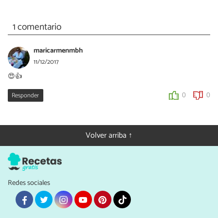
1 comentario
maricarmenmbh
11/12/2017
😍👍
Responder
0
0
Volver arriba ↑
Redes sociales