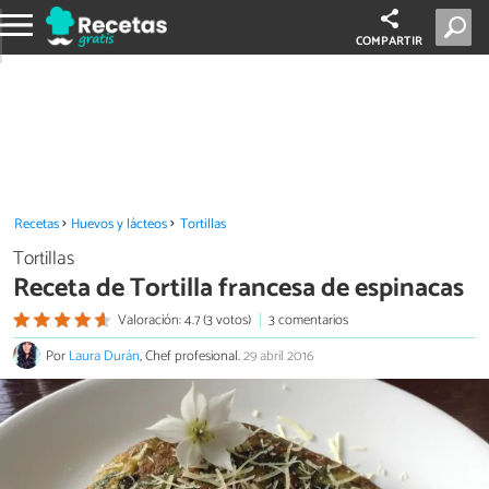
COMPARTIR
Recetas
Huevos y lácteos
Tortillas
Tortillas
Receta de Tortilla francesa de espinacas
Valoración: 4.7 (3 votos)
3 comentarios
Por
Laura Durán
, Chef profesional.
29 abril 2016