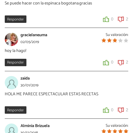
Se puede hacer con la espinaca bogotana.gracias
Seguro que te queda bien. Un saludo
0
0
Responder
0
2
Ana
gracielaneuma
Su valoración:
17/06/2022
02/05/2019
Calientas bien la sarten luego la pones Fuego lento, el minimo. Y
hoy la hago!
luego la volteas cuando esté dorada
Responder
0
2
0
0
zaida
30/01/2019
HOLA ME PARECE ESPECTACULAR ESTAS RECETAS
Responder
0
2
Alminia Brizuela
Su valoración:
30/12/2018