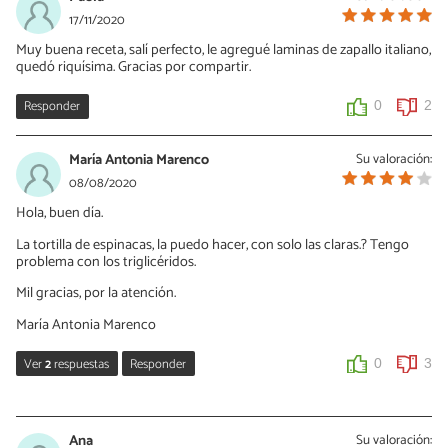
17/11/2020
Muy buena receta, salí perfecto, le agregué laminas de zapallo italiano,
quedó riquísima. Gracias por compartir.
Responder
0
2
María Antonia Marenco
Su valoración:
08/08/2020
Hola, buen día.
La tortilla de espinacas, la puedo hacer, con solo las claras.? Tengo
problema con los triglicéridos.
Mil gracias, por la atención.
María Antonia Marenco
Ver
2
respuestas
Responder
0
3
Montse Morote Ortega
09/08/2020
Ana
Su valoración: