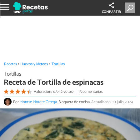
COMPARTIR
Recetas
Huevos y lácteos
Tortillas
Tortillas
Receta de Tortilla de espinacas
Valoración: 4.5 (12 votos)
15 comentarios
Por
Montse Morote Ortega
, Bloguera de cocina.
Actualizado: 10 julio 2024