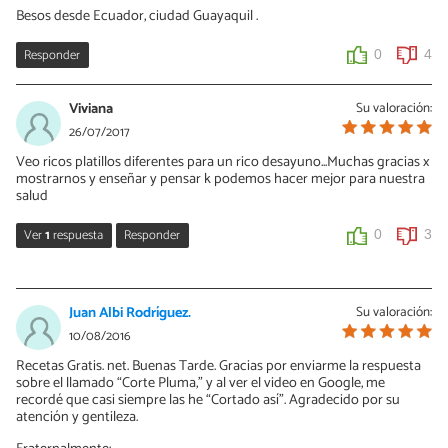
Besos desde Ecuador, ciudad Guayaquil .
Responder
0
4
Viviana
Su valoración:
26/07/2017
Veo ricos platillos diferentes para un rico desayuno...Muchas gracias x
mostrarnos y enseñar y pensar k podemos hacer mejor para nuestra
salud
Ver
1
respuesta
Responder
0
3
Vanessa Romero
27/07/2017
Juan Albi Rodríguez.
Su valoración:
Gracias a ti por seguirnos y confiar en nuestras recetas! ¡Saludos!
10/08/2016
Recetas Gratis. net. Buenas Tarde. Gracias por enviarme la respuesta
0
0
sobre el llamado “Corte Pluma,” y al ver el video en Google, me
recordé que casi siempre las he “Cortado así”. Agradecido por su
atención y gentileza.