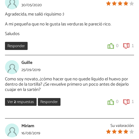
Si, puede hacerse solo con claras.
30/05/2020
Agradecida, me salió riquísimo :)
0
0
A mi pequeña que no le gusta las verduras le pareció rico.
Mario Saul
Saludos
30/10/2020
Responder
0
1
hola soy nuevo
0
0
Guille
25/09/2019
Como soy novato, ¿cómo hacer que no quede líquido el huevo por
dentro de la tortilla? ¿Se revuelve primero un poco antes de dejarlo
cuajar en la sartén?
Ver
2
respuestas
Responder
0
1
Montse Morote Ortega
25/09/2019
Miriam
Su valoración:
Puedes hacerlo como tu dices, o dejarla a fuego suave y que se
16/08/2019
vaya cuajando solo, cuando le des la vuelta se termina de cuajar.