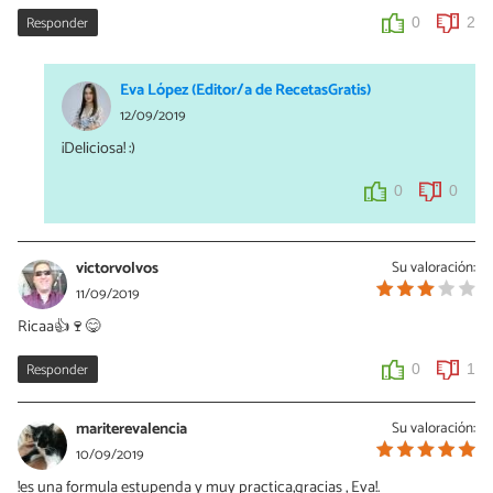
Responder
0
2
Eva López (Editor/a de RecetasGratis)
12/09/2019
¡Deliciosa! :)
0
0
victorvolvos
Su valoración:
11/09/2019
Ricaa👍🍷😋
Responder
0
1
mariterevalencia
Su valoración:
10/09/2019
!es una formula estupenda y muy practica,gracias , Eva!.