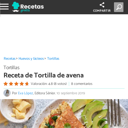
COMPARTIR
Recetas
Huevos y lácteos
Tortillas
Tortillas
Receta de Tortilla de avena
Valoración: 4.8 (8 votos)
8 comentarios
Por
Eva López
, Editora Sénior.
10 septiembre 2019