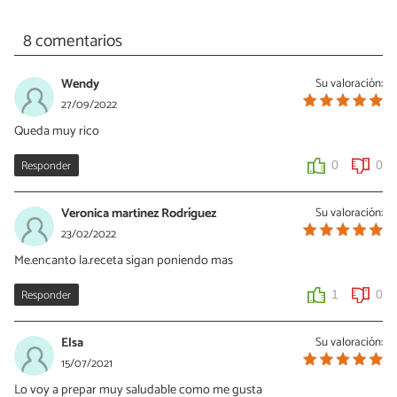
8 comentarios
Wendy
Su valoración:
27/09/2022
Queda muy rico
Responder
0
0
Veronica martinez Rodríguez
Su valoración:
23/02/2022
Me.encanto la.receta sigan poniendo mas
Responder
1
0
Elsa
Su valoración:
15/07/2021
Lo voy a prepar muy saludable como me gusta