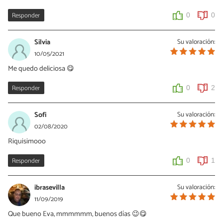
Responder
0
0
Silvia
Su valoración:
10/05/2021
Me quedo deliciosa 😋
Responder
0
2
Sofi
Su valoración:
02/08/2020
Riquisimooo
Responder
0
1
ibrasevilla
Su valoración:
11/09/2019
Que bueno Eva, mmmmmm, buenos días 😉😋