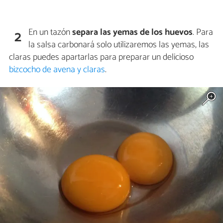
En un tazón
separa las yemas de los huevos
. Para
2
la salsa carbonará solo utilizaremos las yemas, las
claras puedes apartarlas para preparar un delicioso
bizcocho de avena y claras
.