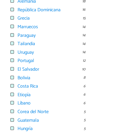
Alemania
18
República Dominicana
16
Grecia
15
Marruecos
14
Paraguay
14
Tailandia
14
Uruguay
14
Portugal
12
El Salvador
10
Bolivia
8
Costa Rica
6
Etiopía
6
Líbano
6
Corea del Norte
5
Guatemala
5
Hungría
5