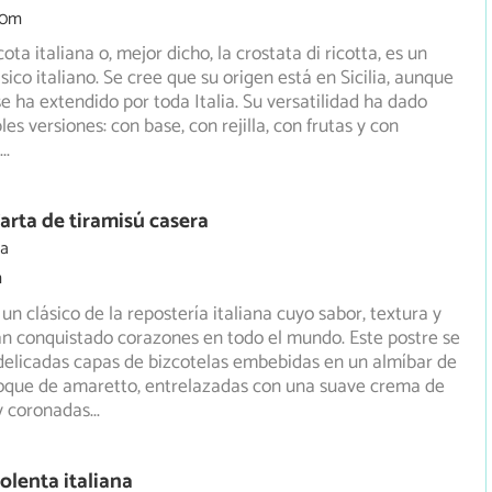
30m
cota italiana o, mejor dicho, la crostata di ricotta, es un
ico italiano. Se cree que su origen está en Sicilia,
aunque
se ha extendido por toda Italia. Su versatilidad ha dado
les versiones: con base, con rejilla, con frutas y con
...
arta de tiramisú casera
ia
m
 un clásico de la repostería italiana cuyo sabor, textura y
n conquistado corazones en todo el mundo. Este postre
se
elicadas capas de bizcotelas embebidas en un almíbar de
toque de amaretto, entrelazadas con una suave crema de
y coronadas
...
olenta italiana