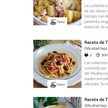
La carbonara 
de las salsas
tiempo, tan d
pimienta neg
Pasta
esencial: no 
Receta de T
Dificultad baja
2
30
Los tallarines
conocido por 
del Mediterrá
suelen encont
vibrante. Su
Pasta
Receta de Ta
Dificultad baja