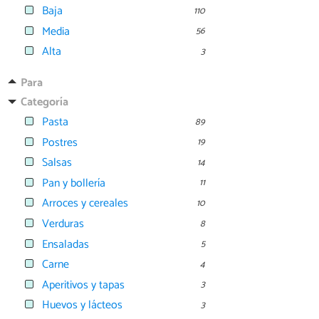
Baja
110
Media
56
Alta
3
Para
Categoría
Pasta
89
Postres
19
Salsas
14
Pan y bollería
11
Arroces y cereales
10
Verduras
8
Ensaladas
5
Carne
4
Aperitivos y tapas
3
Huevos y lácteos
3