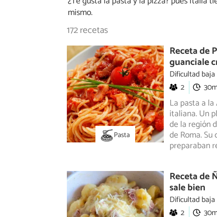
¿Te gusta la pasta y la pizza? pues Italia 
mismo.
172 recetas
Receta de P
guanciale c
Dificultad baja
2
30
La pasta a la
italiana. Un 
de
la región d
de Roma. Su o
Pasta
preparaban re
Receta de Ñ
sale bien
Dificultad baja
2
30