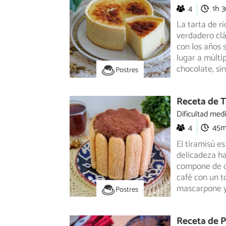
4
1h 
La tarta de ri
verdadero clás
con los años 
lugar a múltip
chocolate, sin
Postres
Receta de T
Dificultad med
4
45
El tiramisú es
delicadeza ha
compone de d
café con un 
mascarpone 
Postres
Receta de P