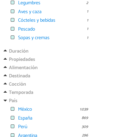
Legumbres
2
Aves y caza
1
Cócteles y bebidas
1
Pescado
1
Sopas y cremas
1
Duración
Propiedades
Alimentación
Destinada
Cocción
Temporada
País
México
1.039
España
869
Perú
309
Argentina
296