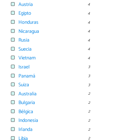
Austria
4
Egipto
4
Honduras
4
Nicaragua
4
Rusia
4
Suecia
4
Vietnam
4
Israel
3
Panamá
3
Suiza
3
Australia
2
Bulgaria
2
Bélgica
2
Indonesia
2
Irlanda
2
Libia
2