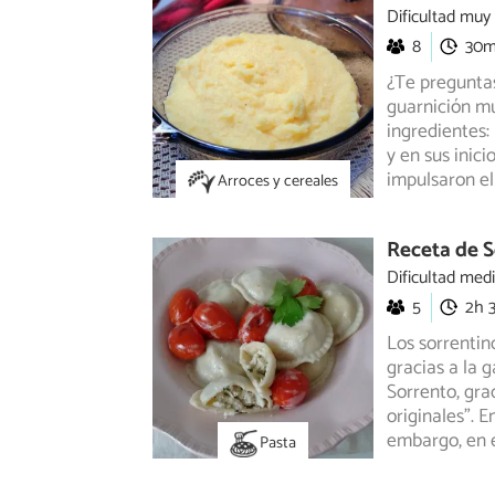
Dificultad muy
8
30
¿Te preguntas
guarnición mu
ingredientes:
y en sus inic
impulsaron el 
Arroces y cereales
Receta de S
Dificultad med
5
2h 
Los sorrentin
gracias a la 
Sorrento,
grac
originales”. E
embargo, en 
Pasta