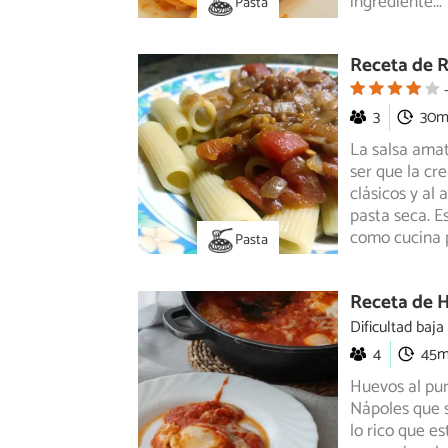
ingrediente
...
Pasta
Receta de R
3
30
La salsa amat
ser que la cr
clásicos y al 
pasta seca. E
como cucina 
Pasta
Receta de H
Dificultad baja
4
45
Huevos al pur
Nápoles que s
lo
rico que est