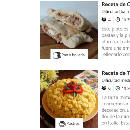
Receta de C
Dificultad baja
4
1h 
Este plato es
pastas y la p
última,
el cal
fuera una em
rellenarlo co
Pan y bollería
Receta de 
Dificultad med
6
1h 
La tarta mimo
conmemorar el
decoración,
un
flor de la mi
en Italia. Est
Postres