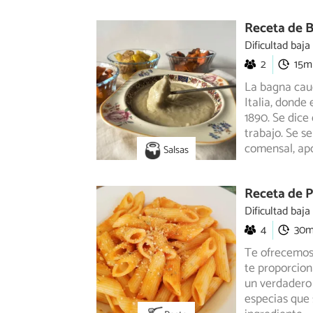
Receta de 
Dificultad baja
2
15m
La bagna caud
Italia, donde
1890.
Se dice 
trabajo. Se s
comensal, ap
Salsas
Receta de 
Dificultad baja
4
30
Te ofrecemos 
te proporcion
un verdadero p
especias que 