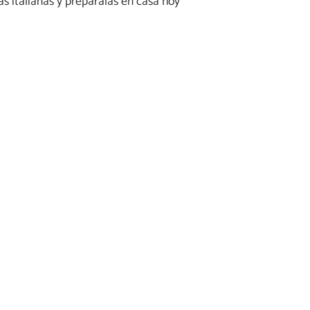
as italianas y prepáralas en casa hoy