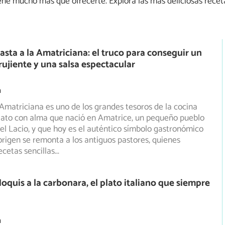
tiene mucho más que ofrecerte. Explora las más deliciosas recet
asta a la Amatriciana: el truco para conseguir un
rujiente y una salsa espectacular
m
 Amatriciana es uno de los grandes tesoros de la cocina
plato con alma que nació en Amatrice, un pequeño pueblo
el Lacio, y que hoy es el auténtico símbolo gastronómico
rigen se remonta a los antiguos pastores, quienes
cetas sencillas
...
oquis a la carbonara, el plato italiano que siempre
m