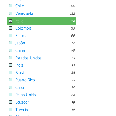
Chile
266
Venezuela
222
Italia
172
Colombia
135
Francia
86
Japón
74
China
69
Estados Unidos
55
India
42
Brasil
25
Puerto Rico
25
Cuba
24
Reino Unido
24
Ecuador
19
Turquía
19