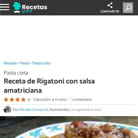
COMPARTIR
Recetas
Pasta
Pasta corta
Pasta corta
Receta de Rigatoni con salsa
amatriciana
Valoración: 4 (1 voto)
1 comentario
Por
Micaela Demarchi
, Nutricionista.
29 septiembre 2021