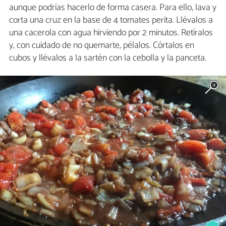
aunque podrías hacerlo de forma casera. Para ello, lava y
corta una cruz en la base de 4 tomates perita. Llévalos a
una cacerola con agua hirviendo por 2 minutos. Retíralos
y, con cuidado de no quemarte, pélalos. Córtalos en
cubos y llévalos a la sartén con la cebolla y la panceta.