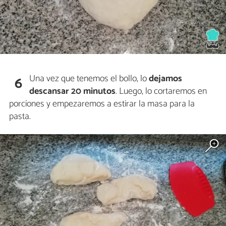
Una vez que tenemos el bollo, lo
dejamos
6
descansar
20 minutos
. Luego, lo cortaremos en
porciones y empezaremos a estirar la masa para la
pasta.