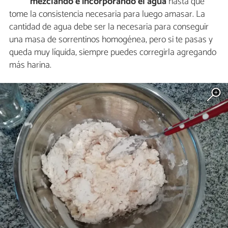
mezclando e incorporando el agua
hasta que
tome la consistencia necesaria para luego amasar. La
cantidad de agua debe ser la necesaria para conseguir
una masa de sorrentinos homogénea, pero si te pasas y
queda muy líquida, siempre puedes corregirla agregando
más harina.