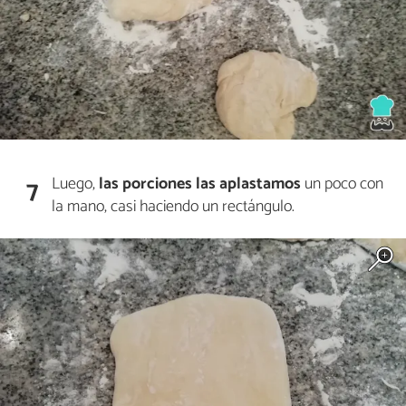
Luego,
las porciones las
aplastamos
un poco con
7
la mano, casi haciendo un rectángulo.