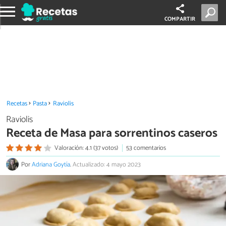
COMPARTIR
Recetas
Pasta
Raviolis
Raviolis
Receta de Masa para sorrentinos caseros
Valoración: 4.1 (37 votos)
53 comentarios
Por
Adriana Goytía
.
Actualizado: 4 mayo 2023