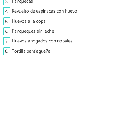
3.
Panquecas
4.
Revuelto de espinacas con huevo
5.
Huevos a la copa
6.
Panqueques sin leche
7.
Huevos ahogados con nopales
8.
Tortilla santiagueña