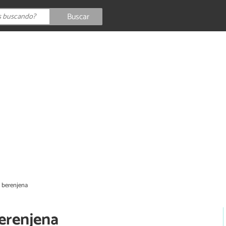
Buscar
e berenjena
berenjena