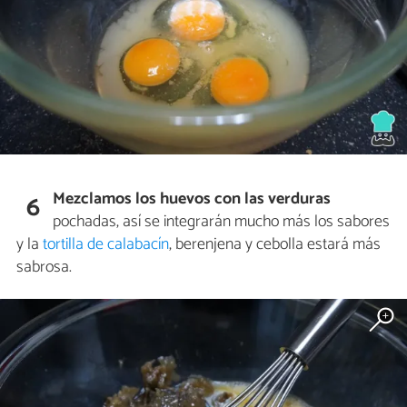
Mezclamos los huevos con las verduras
6
pochadas, así se integrarán mucho más los sabores
y la
tortilla de calabacín
, berenjena y cebolla estará más
sabrosa.