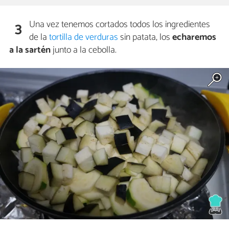
Una vez tenemos cortados todos los ingredientes
3
de la
tortilla de verduras
sin patata, los
echaremos
a la sartén
junto a la cebolla.