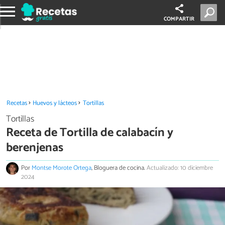
COMPARTIR
Recetas
Huevos y lácteos
Tortillas
Tortillas
Receta de Tortilla de calabacín y
berenjenas
Por
Montse Morote Ortega
, Bloguera de cocina.
Actualizado: 10 diciembre
2024