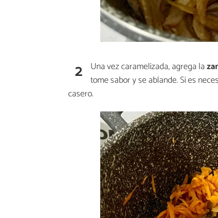
2
Una vez caramelizada, agrega la
za
tome sabor y se ablande. Si es nece
casero.