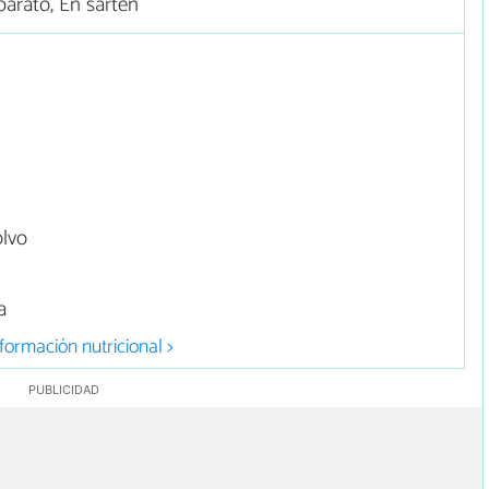
arato, En sartén
olvo
a
formación nutricional >