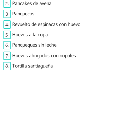
2.
Pancakes de avena
3.
Panquecas
4.
Revuelto de espinacas con huevo
5.
Huevos a la copa
6.
Panqueques sin leche
7.
Huevos ahogados con nopales
8.
Tortilla santiagueña