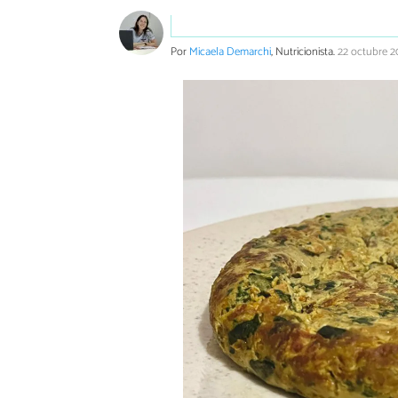
Por
Micaela Demarchi
, Nutricionista.
22 octubre 