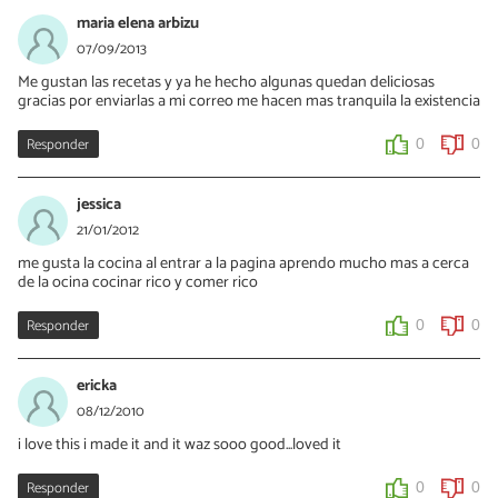
maria elena arbizu
07/09/2013
Me gustan las recetas y ya he hecho algunas quedan deliciosas
gracias por enviarlas a mi correo me hacen mas tranquila la existencia
Responder
0
0
jessica
21/01/2012
me gusta la cocina al entrar a la pagina aprendo mucho mas a cerca
de la ocina cocinar rico y comer rico
Responder
0
0
ericka
08/12/2010
i love this i made it and it waz sooo good...loved it
Responder
0
0