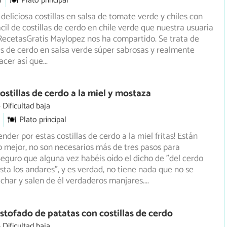
m
Plato principal
deliciosa costillas en salsa de tomate verde y chiles con
ácil de costillas de cerdo en chile verde que nuestra usuaria
RecetasGratis Maylopez nos ha compartido. Se trata de
tas de cerdo en salsa verde súper sabrosas y realmente
hacer así que
...
ostillas de cerdo a la miel y mostaza
Dificultad baja
Plato principal
nder por estas costillas de cerdo a la miel fritas! Están
 lo mejor, no son necesarios más de tres pasos para
Seguro
que alguna vez habéis oído el dicho de "del cerdo
ta los andares", y es verdad, no tiene nada que no se
har y salen de él verdaderos manjares.
...
stofado de patatas con costillas de cerdo
Dificultad baja