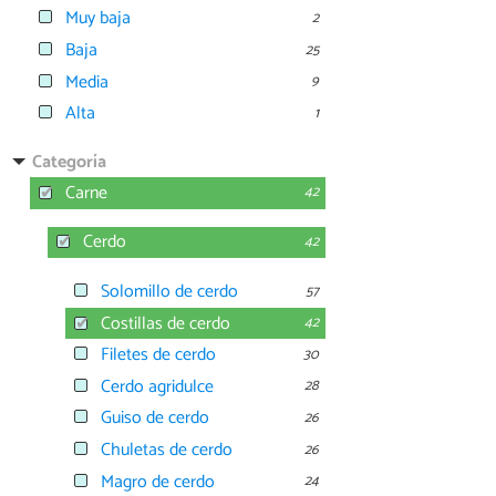
Muy baja
2
Baja
25
Media
9
Alta
1
Categoría
Carne
42
Cerdo
42
Solomillo de cerdo
57
Costillas de cerdo
42
Filetes de cerdo
30
Cerdo agridulce
28
Guiso de cerdo
26
Chuletas de cerdo
26
Magro de cerdo
24