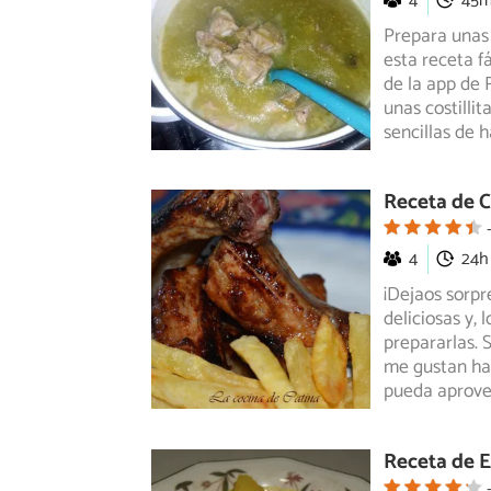
4
45
Prepara unas 
esta receta f
de la app de 
unas costilli
sencillas de 
Receta de C
4
24h
¡Dejaos sorpre
deliciosas y,
prepararlas. 
me gustan has
pueda aprovec
Receta de E