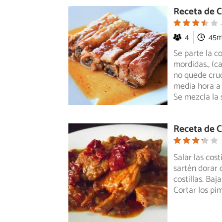
Receta de Co
4
45
Se parte la c
mordidas., (ca
no
quede crud
media hora a 
Se mezcla la 
Receta de C
Salar las cost
sartén dorar 
costillas. Baj
Cortar los pim