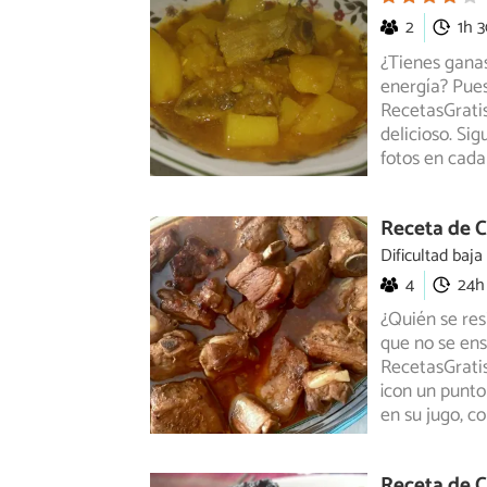
2
1h 
¿Tienes ganas
energía? Pues
RecetasGratis
delicioso. Sig
fotos en cada
Receta de C
Dificultad baja
4
24h
¿Quién se resi
que no se ens
RecetasGratis
¡con un punto
en su jugo, c
Receta de C