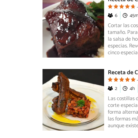
6
45
Cortar las co
tamaño. Para 
la salsa de ho
especias. Rev
cinco especia
Receta de Co
2
4h
Las costillas
corte especia
forma alterna
las formas má
aunque exist