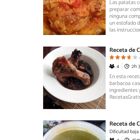
Las patatas c
preparar como
ninguna
compl
un estofado d
las instrucc
Receta de C
4
2h 
En esta recet
barbacoa case
ingredientes
y
RecetasGratis
Receta de C
Dificultad baja