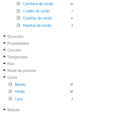
Carrillera de cerdo
12
Codillo de cerdo
7
Costillar de cerdo
6
Manitas de cerdo
3
Duración
Propiedades
Cocción
Temporada
País
Nivel de picante
Coste
Barato
14
Medio
18
Caro
3
Bebida