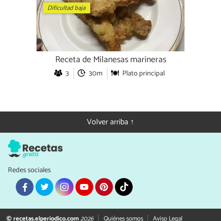
Dificultad baja
Receta de Milanesas marineras
3
30m
Plato principal
Volver arriba ↑
Redes sociales
© recetas.elperiodico.com
2026
Quiénes somos
Aviso Legal