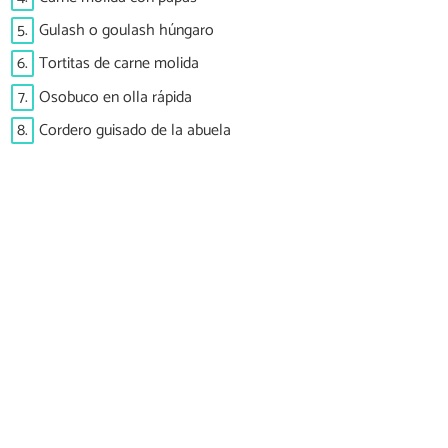
5.
Gulash o goulash húngaro
6.
Tortitas de carne molida
7.
Osobuco en olla rápida
8.
Cordero guisado de la abuela