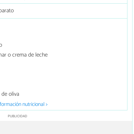
barato
o
inar o crema de leche
 de oliva
formación nutricional >