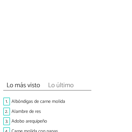
Lo más visto
Lo último
1.
Albóndigas de carne molida
2.
Alambre de res
3.
Adobo arequipeño
4.
Carne molida con papas