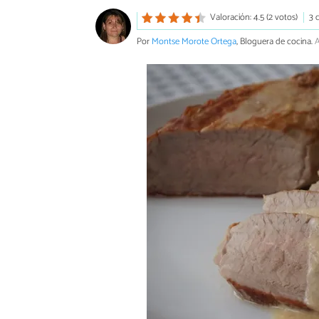
Valoración: 4.5 (2 votos)
3 
Por
Montse Morote Ortega
, Bloguera de cocina.
A