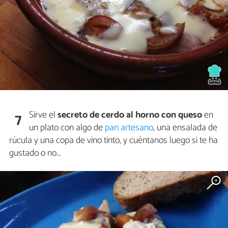
Sirve el
secreto de cerdo al horno con queso
en
7
un plato con algo de
pan artesano
, una ensalada de
rúcula y una copa de vino tinto, y cuéntanos luego si te ha
gustado o no...