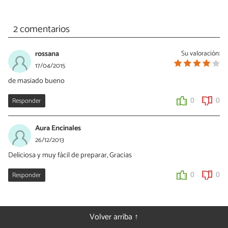
2 comentarios
rossana
Su valoración:
17/04/2015
de masiado bueno
Responder
0
0
Aura Encinales
26/12/2013
Deliciosa y muy fácil de preparar, Gracias
Responder
0
0
Volver arriba ↑