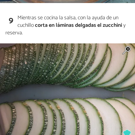
Mientras se cocina la salsa, con la ayuda de un
9
cuchillo
corta en láminas delgadas el zucchini
y
reserva.