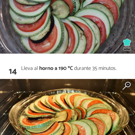
Lleva al
horno a 190 ºC
durante 35 minutos.
14