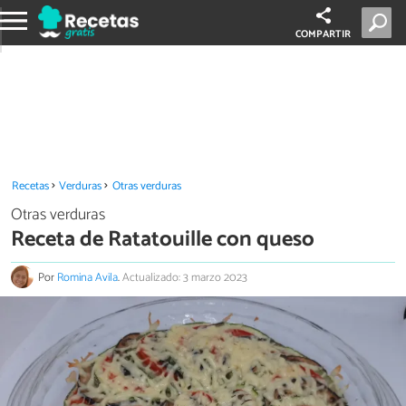
COMPARTIR
Recetas
Verduras
Otras verduras
Otras verduras
Receta de Ratatouille con queso
Por
Romina Avila
.
Actualizado: 3 marzo 2023