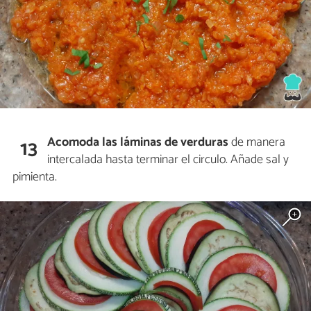
Acomoda las láminas de verduras
de manera
13
intercalada hasta terminar el circulo. Añade sal y
pimienta.