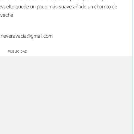
 revuelto quede un poco más suave añade un chorrito de
roveche
laneveravacia@gmail.com