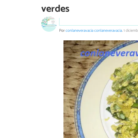
verdes
Por
conlaneveravacia conlaneveravacia
.
1 diciem