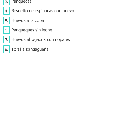
3.
Panquecas
4.
Revuelto de espinacas con huevo
5.
Huevos a la copa
6.
Panqueques sin leche
7.
Huevos ahogados con nopales
8.
Tortilla santiagueña