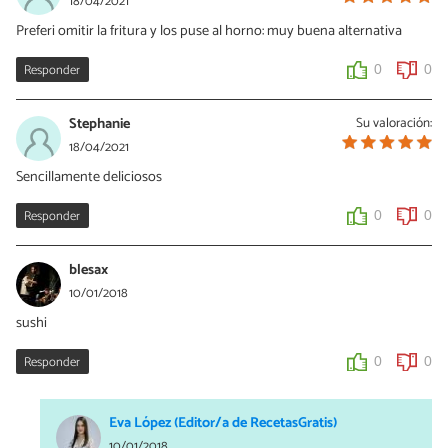
18/04/2021
Preferi omitir la fritura y los puse al horno: muy buena alternativa
Responder
0
0
Stephanie
Su valoración:
18/04/2021
Sencillamente deliciosos
Responder
0
0
blesax
10/01/2018
sushi
Responder
0
0
Eva López (Editor/a de RecetasGratis)
10/01/2018