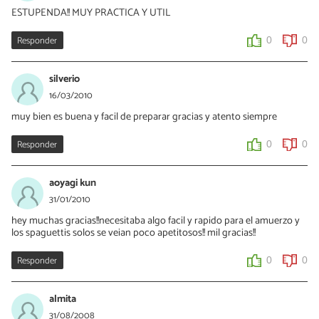
ESTUPENDA!! MUY PRACTICA Y UTIL
Responder
0
0
silverio
16/03/2010
muy bien es buena y facil de preparar gracias y atento siempre
Responder
0
0
aoyagi kun
31/01/2010
hey muchas gracias!!necesitaba algo facil y rapido para el amuerzo y
los spaguettis solos se veian poco apetitosos!! mil gracias!!
Responder
0
0
almita
31/08/2008