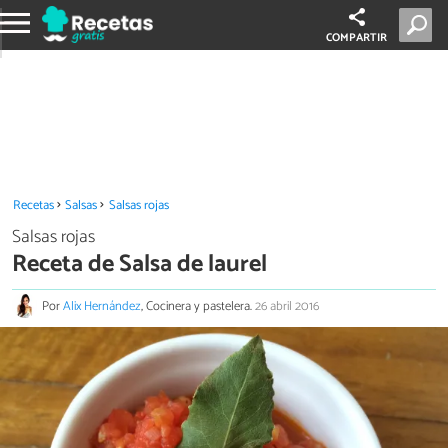
COMPARTIR
Recetas
Salsas
Salsas rojas
Salsas rojas
Receta de Salsa de laurel
Por
Alix Hernández
, Cocinera y pastelera.
26 abril 2016