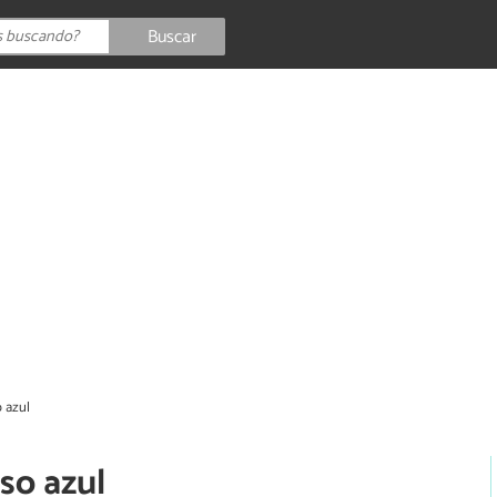
Buscar
 azul
so azul