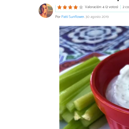
Valoración: 4 (2 votos)
2 c
Por
Patti Sunflower
.
30 agosto 2019