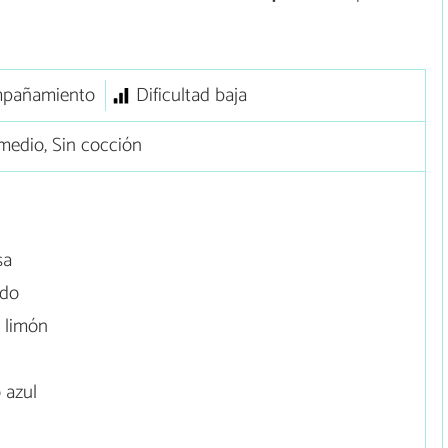
pañamiento
Dificultad baja
medio, Sin cocción
sa
ado
 limón
 azul