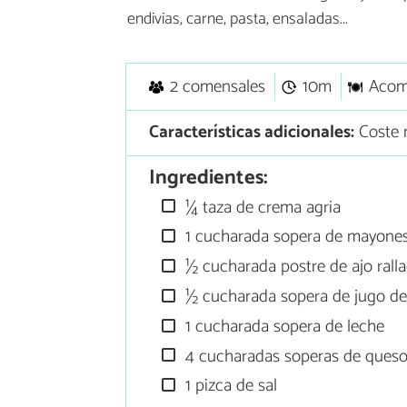
endivias, carne, pasta, ensaladas...
2 comensales
10m
Acom
Características adicionales:
Coste 
Ingredientes:
¼ taza de crema agria
1 cucharada sopera de mayone
½ cucharada postre de ajo rall
½ cucharada sopera de jugo de
1 cucharada sopera de leche
4 cucharadas soperas de queso
1 pizca de sal