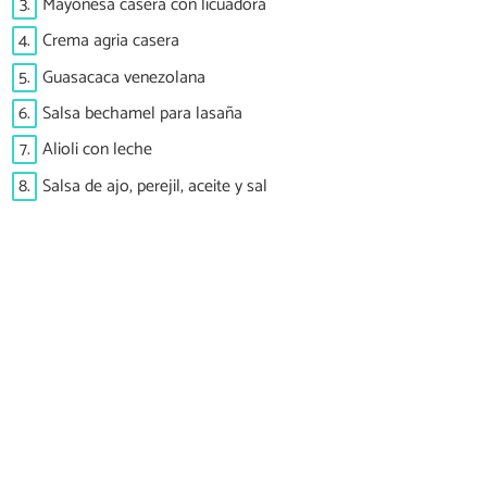
3.
Mayonesa casera con licuadora
4.
Crema agria casera
5.
Guasacaca venezolana
6.
Salsa bechamel para lasaña
7.
Alioli con leche
8.
Salsa de ajo, perejil, aceite y sal