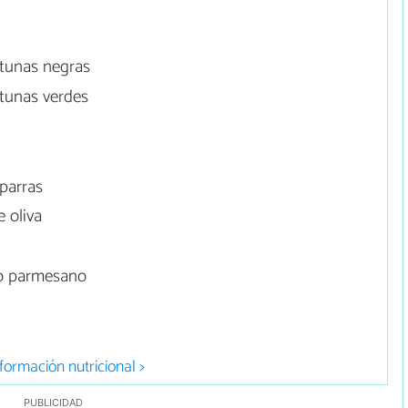
itunas negras
tunas verdes
parras
 oliva
o parmesano
formación nutricional >