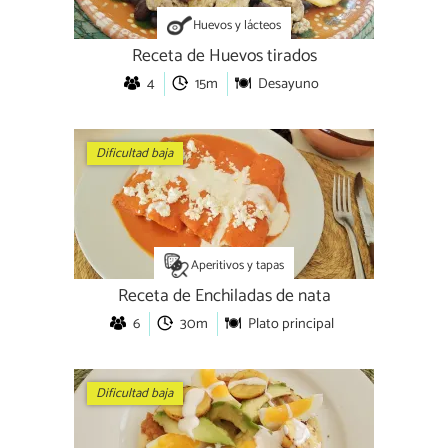
Huevos y lácteos
Receta de Huevos tirados
4
15m
Desayuno
Dificultad baja
Aperitivos y tapas
Receta de Enchiladas de nata
6
30m
Plato principal
Dificultad baja