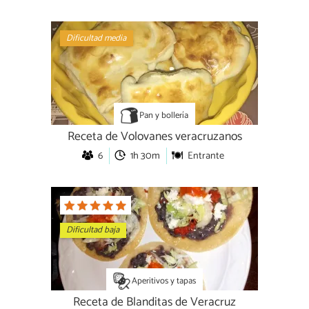
Dificultad media
Pan y bollería
Receta de Volovanes veracruzanos
6
1h 30m
Entrante
Dificultad baja
Aperitivos y tapas
Receta de Blanditas de Veracruz