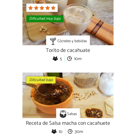
Dificultad muy baja
Cócteles y bebidas
Torito de cacahuate
5
10m
Dificultad baja
Salsas
Receta de Salsa macha con cacahuete
10
30m