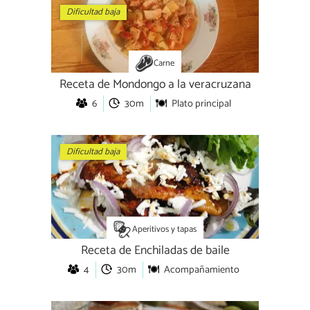
Dificultad baja
Carne
Receta de Mondongo a la veracruzana
6
30m
Plato principal
Dificultad baja
Aperitivos y tapas
Receta de Enchiladas de baile
4
30m
Acompañamiento