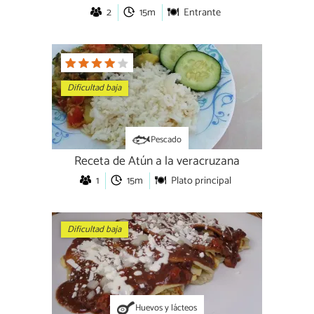
2
15m
Entrante
Dificultad baja
Pescado
Receta de Atún a la veracruzana
1
15m
Plato principal
Dificultad baja
Huevos y lácteos