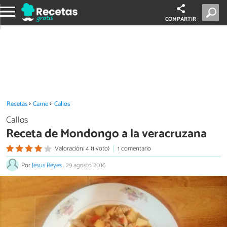
COMPARTIR
Recetas
Carne
Callos
Callos
Receta de Mondongo a la veracruzana
Valoración: 4 (1 voto)
1 comentario
Por
Jesus Reyes
.
29 agosto 2016