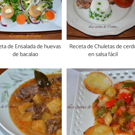
ta de Ensalada de huevas
Receta de Chuletas de cerd
de bacalao
en salsa fácil