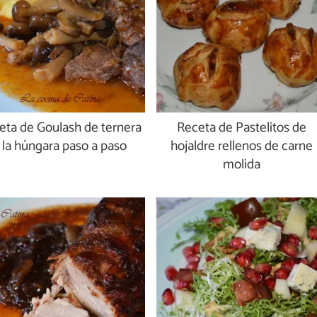
eta de Goulash de ternera
Receta de Pastelitos de
 la húngara paso a paso
hojaldre rellenos de carne
molida