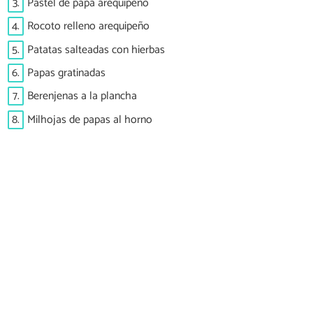
3.
Pastel de papa arequipeño
4.
Rocoto relleno arequipeño
5.
Patatas salteadas con hierbas
6.
Papas gratinadas
7.
Berenjenas a la plancha
8.
Milhojas de papas al horno