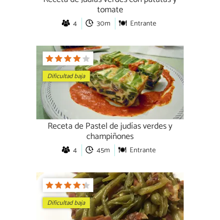
tomate
4
30m
Entrante
Dificultad baja
Receta de Pastel de judías verdes y
champiñones
4
45m
Entrante
Dificultad baja