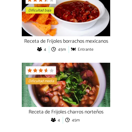
Dificultad baja
Receta de Frijoles borrachos mexicanos
4
45m
Entrante
Dificultad media
Receta de Frijoles charros norteños
4
45m