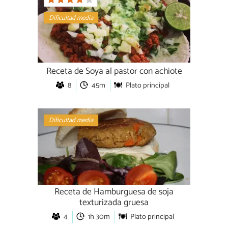
Dificultad media
Receta de Soya al pastor con achiote
8
45m
Plato principal
Dificultad media
Receta de Hamburguesa de soja
texturizada gruesa
4
1h 30m
Plato principal