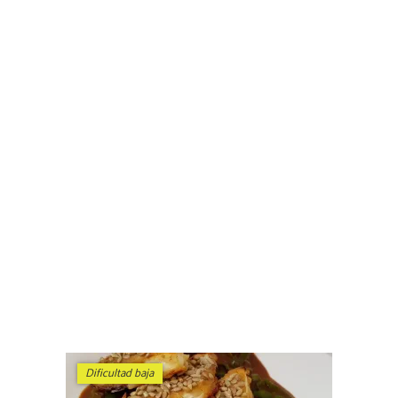
Dificultad baja