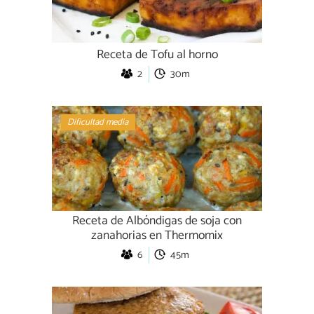
Receta de Tofu al horno
2
30m
Dificultad media
Receta de Albóndigas de soja con
zanahorias en Thermomix
6
45m