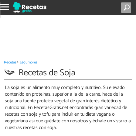
Recetas
Legumbres
Recetas de Soja
La soja es un alimento muy completo y nutritivo. Su elevado
contenido en proteínas, superior a la de la carne, hace de la
soja una fuente proteica vegetal de gran interés dietético y
nutricional. En RecetasGratis.net encontrarás gran variedad de
recetas con soja y tofu para incluir en tu dieta vegana o
vegetariana así que quédate con nosotros y échale un vistazo a
nuestras recetas con soja.