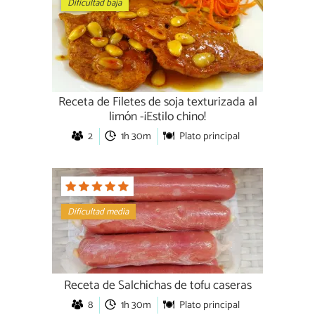
Dificultad baja
Receta de Filetes de soja texturizada al
limón -¡Estilo chino!
2
1h 30m
Plato principal
Dificultad media
Receta de Salchichas de tofu caseras
8
1h 30m
Plato principal