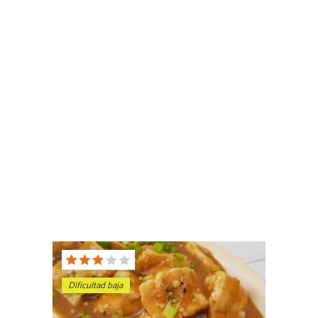
Dificultad baja