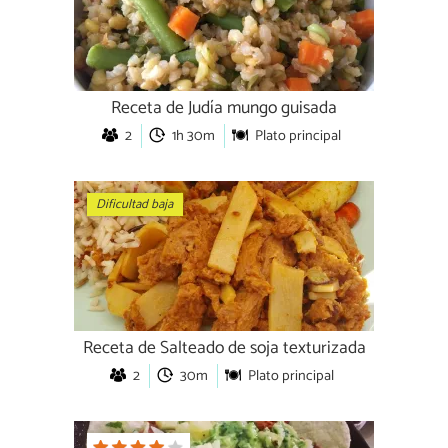
Receta de Judía mungo guisada
2
1h 30m
Plato principal
Dificultad baja
Receta de Salteado de soja texturizada
2
30m
Plato principal