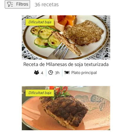
36 recetas
Filtros
Dificultad baja
Receta de Milanesas de soja texturizada
4
3h
Plato principal
Dificultad baja