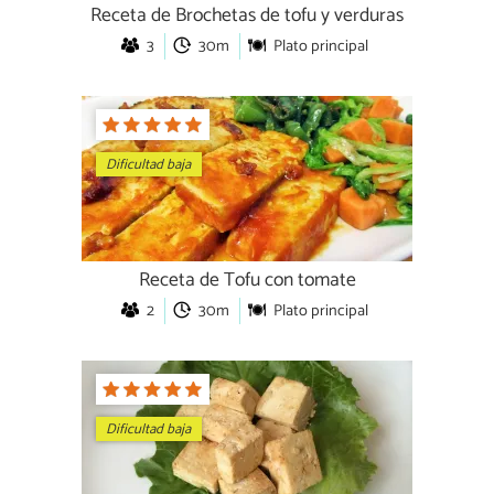
Receta de Brochetas de tofu y verduras
3
30m
Plato principal
Dificultad baja
Receta de Tofu con tomate
2
30m
Plato principal
Dificultad baja