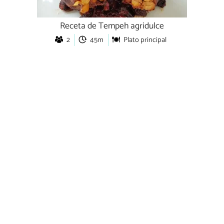
Receta de Tempeh agridulce
2
45m
Plato principal