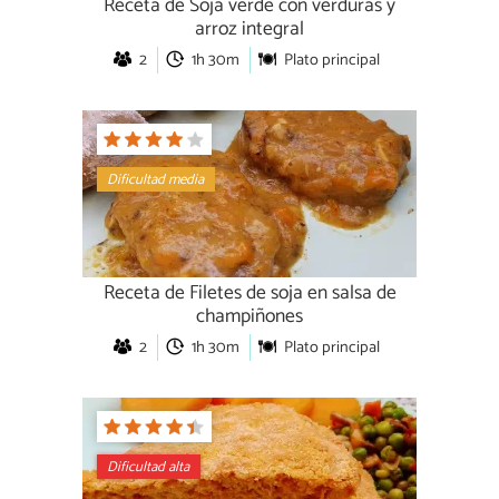
Receta de Soja verde con verduras y
arroz integral
2
1h 30m
Plato principal
Dificultad media
Receta de Filetes de soja en salsa de
champiñones
2
1h 30m
Plato principal
Dificultad alta