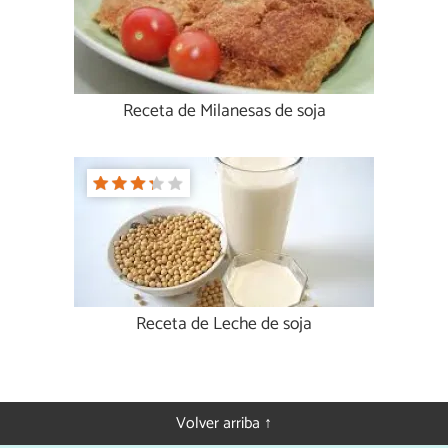
Receta de Milanesas de soja
Receta de Leche de soja
Volver arriba ↑