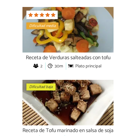
Dificultad media
Receta de Verduras salteadas con tofu
2
30m
Plato principal
Dificultad baja
Receta de Tofu marinado en salsa de soja