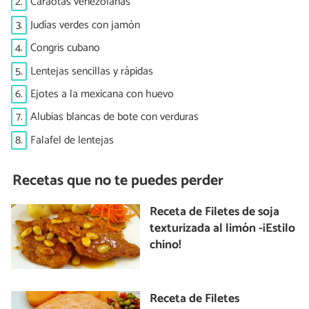
2.
Caraotas venezolanas
3.
Judías verdes con jamón
4.
Congris cubano
5.
Lentejas sencillas y rápidas
6.
Ejotes a la mexicana con huevo
7.
Alubias blancas de bote con verduras
8.
Falafel de lentejas
Recetas que no te puedes perder
Receta de Filetes de soja
texturizada al limón -¡Estilo
chino!
Receta de Filetes