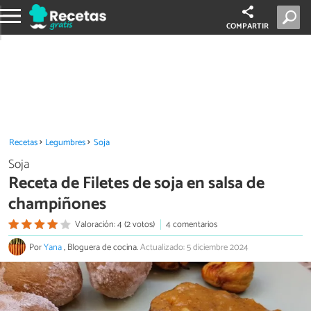
COMPARTIR
Recetas
Legumbres
Soja
Soja
Receta de Filetes de soja en salsa de
champiñones
Valoración: 4 (2 votos)
4 comentarios
Por
Yana
, Bloguera de cocina.
Actualizado: 5 diciembre 2024