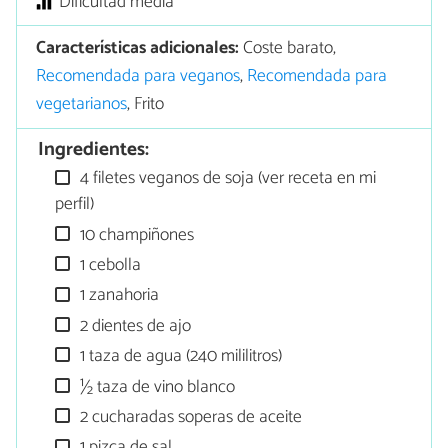
Dificultad media
Características adicionales:
Coste barato,
Recomendada para veganos
,
Recomendada para
vegetarianos
, Frito
Ingredientes:
4 filetes veganos de soja (ver receta en mi
perfil)
10 champiñones
1 cebolla
1 zanahoria
2 dientes de ajo
1 taza de agua (240 mililitros)
½ taza de vino blanco
2 cucharadas soperas de aceite
1 pizca de sal