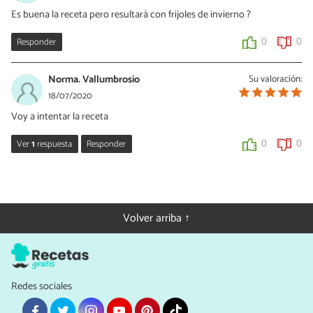
Es buena la receta pero resultará con frijoles de invierno ?
Responder
0
0
Norma. Vallumbrosio
Su valoración:
18/07/2020
Voy a intentar la receta
Ver
1
respuesta
Responder
0
0
Dani León
18/07/2020
Gracias por tu comentario Norma, esperamos que te quede muy
Volver arriba ↑
rico.
0
0
Redes sociales