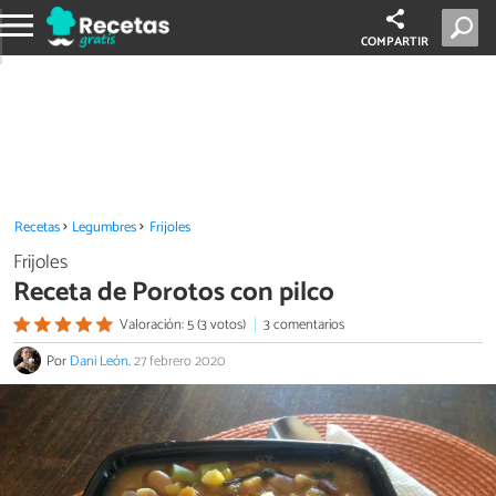
COMPARTIR
Recetas
Legumbres
Frijoles
Frijoles
Receta de Porotos con pilco
Valoración: 5 (3 votos)
3 comentarios
Por
Dani León
.
27 febrero 2020