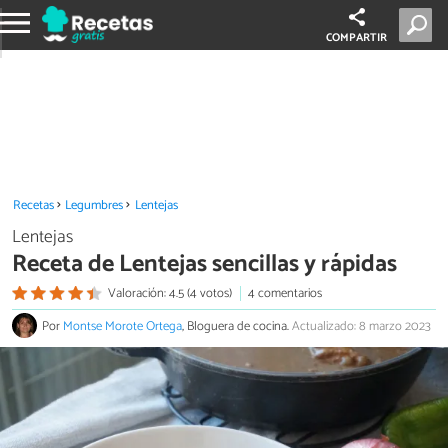
COMPARTIR
Recetas
Legumbres
Lentejas
Lentejas
Receta de Lentejas sencillas y rápidas
Valoración: 4.5 (4 votos)
4 comentarios
Por
Montse Morote Ortega
, Bloguera de cocina.
Actualizado: 8 marzo 2023