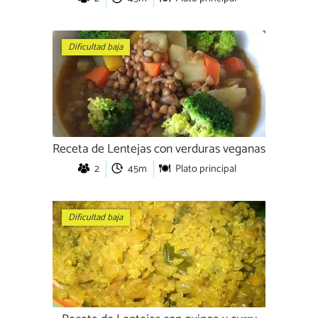
Dificultad baja
Receta de Lentejas con verduras veganas
2
45m
Plato principal
Dificultad baja