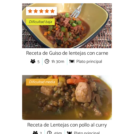
Dificultad baja
Receta de Guiso de lentejas con carne
5
1h 30m
Plato principal
Dificultad media
Receta de Lentejas con pollo al curry
2
45m
Plato principal