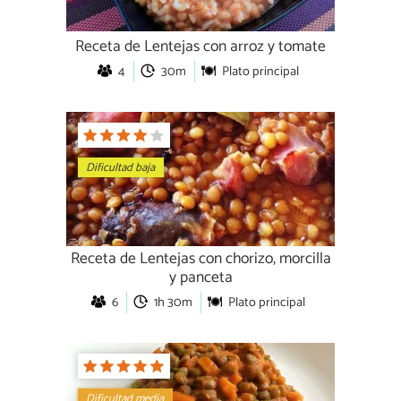
Receta de Lentejas con arroz y tomate
4
30m
Plato principal
Dificultad baja
Receta de Lentejas con chorizo, morcilla
y panceta
6
1h 30m
Plato principal
Dificultad media