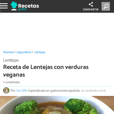
COMPARTIR
Recetas
Legumbres
Lentejas
Lentejas
Receta de Lentejas con verduras
veganas
1 comentario
Por
Cris GRX
, Especializada en gastronomía española.
24 noviembre 2016