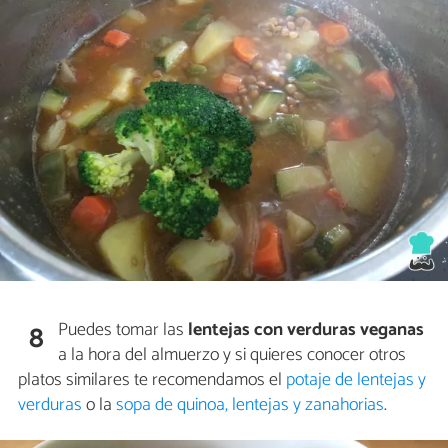
Puedes tomar las
lentejas con verduras veganas
8
a la hora del almuerzo y si quieres conocer otros
platos similares te recomendamos el
potaje de lentejas y
verduras
o la
sopa de quinoa, lentejas y zanahorias
.